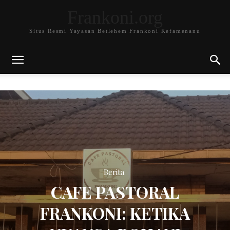
Frankoni.org
Situs Resmi Yayasan Betlehem Frankoni Kefamenanu
Berita
CAFE PASTORAL
FRANKONI: KETIKA